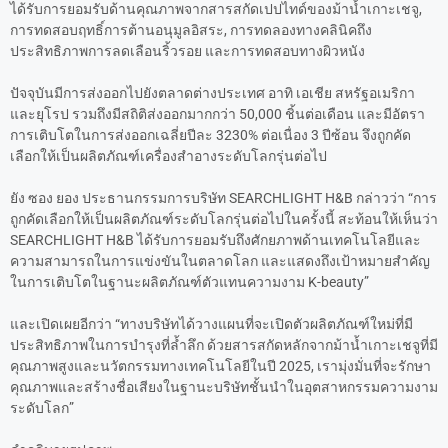
ได้รับการยอมรับด้านคุณภาพจากสารสกัดเปปไทด์ของม้าน้ำเกาะเชจู,
การทดสอบฤทธิ์การต้านอนุมูลอิสระ, การทดลองทางคลินิคถึง
ประสิทธิภาพการลดเลือนริ้วรอย และการทดสอบทางผิวหนัง
ปัจจุบันมีการส่งออกไปยังตลาดต่างประเทศ อาทิ เอเชีย สหรัฐอเมริกา
และยุโรป รวมถึงมีสถิติส่งออกมากกว่า 50,000 ชิ้นต่อเดือน และมีอัตรา
การเติบโตในการส่งออกเฉลี่ยปีละ 3230% ต่อเนื่อง 3 ปีซ้อน จึงถูกคัด
เลือกให้เป็นผลิตภัณฑ์เครื่องสำอางระดับโลกรุ่นต่อไป
ยัง ซอง ยอง ประธานกรรมการบริษัท SEARCHLIGHT H&B กล่าวว่า “การ
ถูกคัดเลือกให้เป็นผลิตภัณฑ์ระดับโลกรุ่นต่อไปในครั้งนี้ สะท้อนให้เห็นว่า
SEARCHLIGHT H&B ได้รับการยอมรับถึงศักยภาพด้านเทคโนโลยีและ
ความสามารถในการแข่งขันในตลาดโลก และแสดงถึงเป้าหมายสำคัญ
ในการเติบโตในฐานะผลิตภัณฑ์ตัวแทนความงาม K-beauty”
และเปิดเผยอีกว่า “ทางบริษัทได้วางแผนที่จะเปิดตัวผลิตภัณฑ์ใหม่ที่มี
ประสิทธิภาพในการบำรุงที่ล้ำลึก ด้วยสารสกัดหลักจากม้าน้ำเกาะเชจูที่มี
คุณภาพสูงและนวัตกรรมทางเทคโนโลยีในปี 2025, เรามุ่งมั่นที่จะรักษา
คุณภาพและสร้างชื่อเสียงในฐานะบริษัทชั้นนำในอุตสาหกรรมความงาม
ระดับโลก”